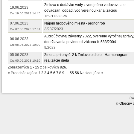
Zmluva o dodávke vody z verejného vodovovu a o
19.06.2023
odvádzaní odpad. vôd verejnou kanalizáciou
Crz:19.06.2023 14:45
169/113/23PV
07.06.2023
Nájom hrobového miesta - jednohrob
A/237/2023
Crz:07.06.2023 17:01
Audit účtovnej závierky 2022, overenie výročnej správy,
06.06.2023
dodržiavania povinností zákona č. 583/2004
Crz:06.06.2023 10:09
9/2023
05.06.2023
Zmena prílohy č. 2 k Zmluve o dielo - Harmonogram
realizácie diela
Crz:05.06.2023 10:19
Zobrazených
1 - 15
z celkových
826
.
« Predchádzajúca
1
2
3
4
5
6
7
8
9
…
55
56
Nasledujúca »
úv
©
Obecný p