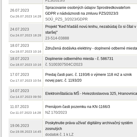
PZS/2023/3
Spracovanie osobných údajov Sprostredkovateľom
26.07.2023
GDPR v nádväznosti na zmluvu PZS/2023/3
Crz:26.07.2023 14:28
SOÚ_PZS_3/2023/GDPR
Projekt "Keď hľadáš novú knihu, nezabúdaj čo si čítal v
24.07.2023
staršej"
Crz:24.07.2023 18:28
23-514-03888
18.07.2023
Združená dodávka elektriny - doplnené odberné miest
Crz:18.07.2023 10:16
18.07.2023
Doplnenie odberného miesta - č. 586731
č. 5100307504C/2023
Crz:18.07.2023 10:16
17.07.2023
Predaj časti parc. č. 1193/6 o výmere 118 m2 a vznik
novej parc. č. 1193/20
Crz:17.07.2023 10:54
14.07.2023
Elektroinštalácia MŠ - Hviezdoslavova 325, Hranovnic
Crz:14.07.2023 09:50
11.07.2023
Prenájom časti pozemku na KN-1166/3
NZ 170/2023
Crz:11.07.2023 14:28
Poskytnutie práva užívať digitálny archivačný systém
19.06.2023
zosnulých
Crz:19.06.2023 14:45
dodatok č. 1 k LZ