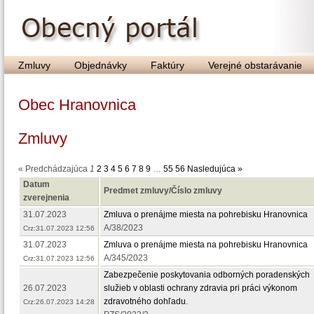
Zmluvy
Objednávky
Faktúry
Verejné obstarávanie
Obec Hranovnica
Zmluvy
« Predchádzajúca
1
2
3
4
5
6
7
8
9
…
55
56
Nasledujúca »
Datum
Predmet zmluvy/Číslo zmluvy
zverejnenia
31.07.2023
Zmluva o prenájme miesta na pohrebisku Hranovnica
A/38/2023
Crz:31.07.2023 12:56
31.07.2023
Zmluva o prenájme miesta na pohrebisku Hranovnica
A/345/2023
Crz:31.07.2023 12:56
Zabezpečenie poskytovania odborných poradenských
26.07.2023
služieb v oblasti ochrany zdravia pri práci výkonom
zdravotného dohľadu.
Crz:26.07.2023 14:28