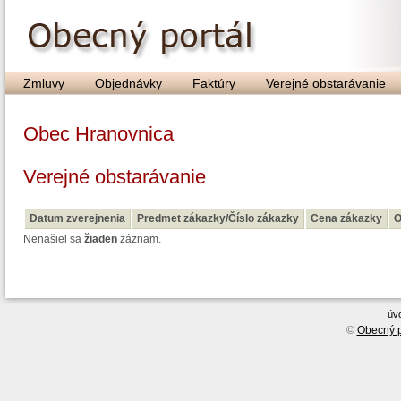
Zmluvy
Objednávky
Faktúry
Verejné obstarávanie
Obec Hranovnica
Verejné obstarávanie
Datum zverejnenia
Predmet zákazky/Číslo zákazky
Cena zákazky
O
Nenašiel sa
žiaden
záznam.
úv
©
Obecný p