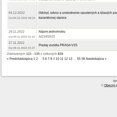
04.12.2022
Odchyt, odvoz a umiestnenie opustených a túlavých ps
karanténnej stanice
Crz:04.12.2022 09:20
29.11.2022
Nájom jednohrobu
A/234/2022
Crz:30.11.2022 01:10
27.11.2022
Predaj vozidla PRAGA V3S
Crz:28.11.2022 01:37
Zobrazených
121 - 135
z celkových
826
.
« Predchádzajúca
1
2
…
5
6
7
8
9
10
11
12
13
…
55
56
Nasledujúca »
úv
©
Obecný p