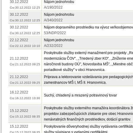
30.12.2022
Nájom jednohrobu
A/190/2022
Crz:30.12.2022 12:25
30.12.2022
Nájom jednohrobu
A/340/2022
Crz:30.12.2022 12:25
30.12.2022
Nájom dopravného prostriedku na vývoz veľkoobjemo
53/NDP/2022
Crz:30.12.2022 12:25
22.12.2022
Nájom jednohrobu
A/232/2022
Crz:22.12.2022 10:10
Poskytnutie služby externý manažment pre projekty ,,R
21.12.2022
modernizácia ČOV", ,,Triedený zber KO", ,,Zníženie ene
náročnosti budovy OÚ", Novostavba MŠ", ,,Miestne ob
Crz:21.12.2022 09:25
poriadkové služby" v obci Hranovnica.
21.12.2022
Príprava a lektorovanie vzdelávania pre pedagogickýc
zamestnancov MŠ I, MŠ II. Hranovnica.
Crz:21.12.2022 09:25
16.12.2022
Suchý, chladený a mrazený potravinový tovar
Crz:16.12.2022 13:30
Poskytnutie služby externého manažéra koordinátora ži
15.12.2022
projektov zabezpečujúcich získanie pre obec Hranovni
Crz:15.12.2022 08:35
nenávratných finančných prostriedkov, dotácií grantov.
15.12.2022
Poskytovanie dôveryhodnej služby vydávania certifikát
služby súvisiace s vydanými certifikátmi.
Crz:15.12.2022 08:35