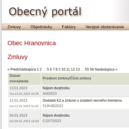
Zmluvy
Objednávky
Faktúry
Verejné obstarávanie
Obec Hranovnica
Zmluvy
« Predchádzajúca
1
2
…
5
6
7
8
9
10
11
12
13
…
55
56
Nasledujúca »
Datum
Predmet zmluvy/Číslo zmluvy
zverejnenia
13.01.2023
Nájom dvojhrobu
A/4/2023
Crz:13.01.2023 10:35
12.01.2023
Dodatok KZ a zmluve o zriadení vecného bremena
51/KVB/2022
Crz:12.01.2023 11:45
04.01.2023
Nájom dvojhrobu
C/107/2023
Crz:04.01.2023 16:20