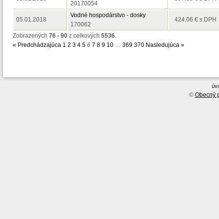
20170054
Vodné hospodárstvo - dosky
05.01.2018
424.06 € s DPH
170062
Zobrazených
76 - 90
z celkových
5536
.
« Predchádzajúca
1
2
3
4
5
6
7
8
9
10
…
369
370
Nasledujúca »
úv
©
Obecný p