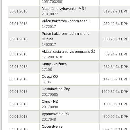
1051703200
Materiálne vybavenie - MŠ I.
05.01.2018
319.32 € s DPH
21810077
Práce traktorom - odhrn snehu
05.01.2018
950.40 € s DPH
1472017
Práce traktorom - odhrn snehu
05.01.2018
Dubina
333.70 € s DPH
1462017
Aktualizácia a servis programu ŠJ
05.01.2018
39.24 € s DPH
1712001610
Knihy - knižnica
05.01.2018
230.84 € s DPH
17158
Odvoz KO
05.01.2018
1147.68 € s DPH
17117
Desiatové balíčky
05.01.2018
1629.35 € s DPH
20170585
Okno - HZ
05.01.2018
180.00 € s DPH
20170090
Vypracovanie PD
05.01.2018
700.00 € s DPH
2017048
Občerstvenie
05.01.2018
897.50 € s DPH