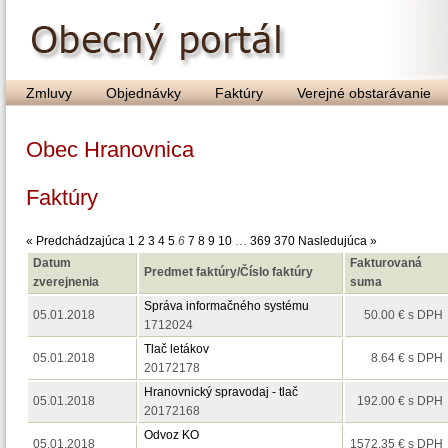
Zmluvy
Objednávky
Faktúry
Verejné obstarávanie
Obec Hranovnica
Faktúry
« Predchádzajúca
1
2
3
4
5
6
7
8
9
10
…
369
370
Nasledujúca »
Datum
Fakturovaná
Predmet faktúry/Číslo faktúry
zverejnenia
suma
Správa informačného systému
05.01.2018
50.00 € s DPH
1712024
Tlač letákov
05.01.2018
8.64 € s DPH
20172178
Hranovnický spravodaj - tlač
05.01.2018
192.00 € s DPH
20172168
Odvoz KO
05.01.2018
1572.35 € s DPH