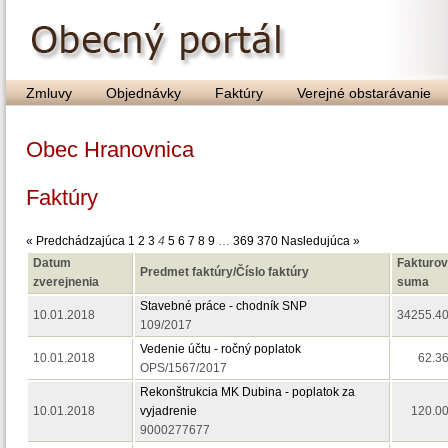
Zmluvy
Objednávky
Faktúry
Verejné obstarávanie
Obec Hranovnica
Faktúry
« Predchádzajúca
1
2
3
4
5
6
7
8
9
…
369
370
Nasledujúca »
Datum
Fakturo
Predmet faktúry/Číslo faktúry
zverejnenia
suma
Stavebné práce - chodník SNP
10.01.2018
34255.40
109/2017
Vedenie účtu - ročný poplatok
10.01.2018
62.3
OPS/1567/2017
Rekonštrukcia MK Dubina - poplatok za
10.01.2018
vyjadrenie
120.00
9000277677