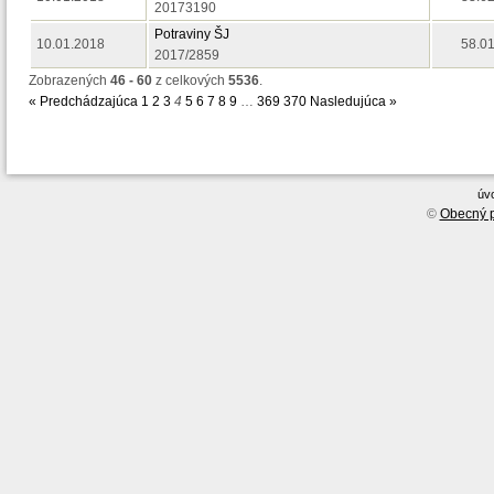
20173190
Potraviny ŠJ
10.01.2018
58.0
2017/2859
Zobrazených
46 - 60
z celkových
5536
.
« Predchádzajúca
1
2
3
4
5
6
7
8
9
…
369
370
Nasledujúca »
úv
©
Obecný p