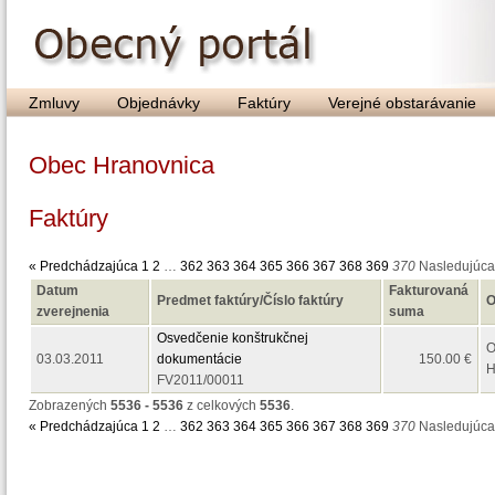
Zmluvy
Objednávky
Faktúry
Verejné obstarávanie
Obec Hranovnica
Faktúry
« Predchádzajúca
1
2
…
362
363
364
365
366
367
368
369
370
Nasledujúca
Datum
Fakturovaná
Predmet faktúry/Číslo faktúry
O
zverejnenia
suma
Osvedčenie konštrukčnej
O
03.03.2011
dokumentácie
150.00 €
H
FV2011/00011
Zobrazených
5536 - 5536
z celkových
5536
.
« Predchádzajúca
1
2
…
362
363
364
365
366
367
368
369
370
Nasledujúca