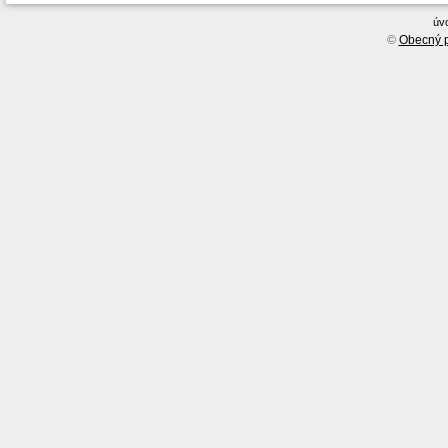
úv
©
Obecný p