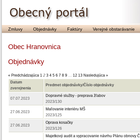
Zmluvy
Objednávky
Faktúry
Verejné obstarávanie
Obec Hranovnica
Objednávky
« Predchádzajúca
1
2
3
4
5
6
7
8
9
…
12
13
Nasledujúca »
Datum
Predmet objednávky/Číslo objednávky
zverejnenia
Dopravné služby - preprava žľabov
07.07.2023
2023/130
Maľovanie interiéru MŠ
27.06.2023
2023/125
Oprava kosačky
27.06.2023
2023/126
Majetkový audit a vypracovanie návrhu Plánu obnovy 