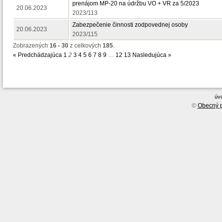
prenájom MP-20 na údržbu VO + VR za 5/2023
20.06.2023
2023/113
Zabezpečenie činnosti zodpovednej osoby
20.06.2023
2023/115
Zobrazených
16 - 30
z celkových
185
.
« Predchádzajúca
1
2
3
4
5
6
7
8
9
…
12
13
Nasledujúca »
úv
©
Obecný p