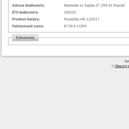
Adresa dodávateľa:
Námestie sv. Egídia 27, 058 01 Poprad
IČO dodávateľa:
169102
Predmet faktúry:
Poukážky-HN 12/2017
Fakturovaná suma:
87.00 € s DPH
Dokumenty
úv
©
Obecný p